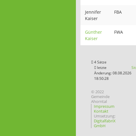
Jennifer
FBA
Kaiser
Günther
FWA
Kaiser
4 Sätze
letzte
Si
Änderung: 08.08.2026
18:50:28
© 2022
Gemeinde
Ahorntal
Impressum
Kontakt
Umsetzung:
DigitalfabriX
GmbH