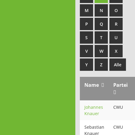
M
N
O
P
Q
R
S
T
U
V
W
X
Y
Z
Alle
Name
Partei
Johannes
CWU
Knauer
Sebastian
CWU
Knauer