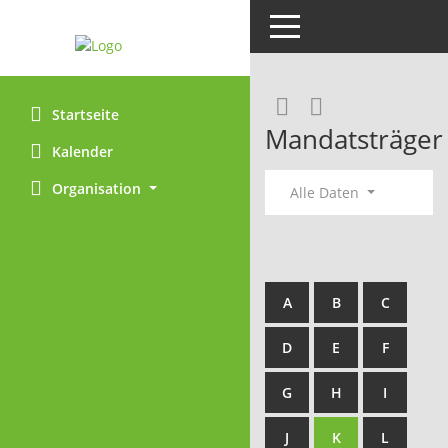
Toggle navigation
Rechercheaus
RSS-Feed
Startseite
Mandatsträger
Kalender
Organisation
Alle Daten
A
B
C
D
E
F
G
H
I
J
K
L