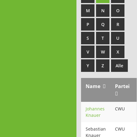
M
N
O
P
Q
R
S
T
U
V
W
X
Y
Z
Alle
Name
Partei
Johannes
CWU
Knauer
Sebastian
CWU
Knauer