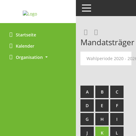
Toggle navigation
Rechercheaus
RSS-Feed
Startseite
Mandatsträger
Kalender
Organisation
Wahlperiode 2020 - 20
A
B
C
D
E
F
G
H
I
J
K
L