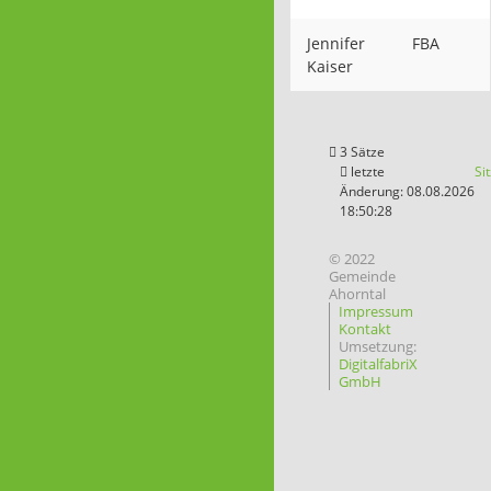
Jennifer
FBA
Kaiser
3 Sätze
letzte
Si
Änderung: 08.08.2026
18:50:28
© 2022
Gemeinde
Ahorntal
Impressum
Kontakt
Umsetzung:
DigitalfabriX
GmbH