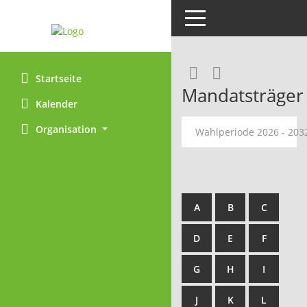
Toggle navigation
Rechercheaus
RSS-Feed
Startseite
Mandatsträger
Kalender
Organisation
Wahlperiode 2026 - 20
A
B
C
D
E
F
G
H
I
J
K
L