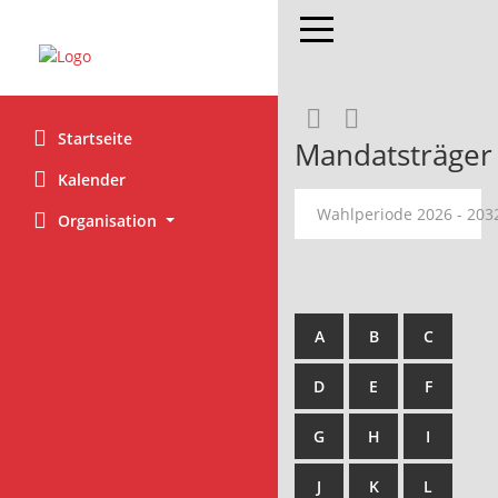
Toggle navigation
Rechercheaus
RSS-Feed
Startseite
Mandatsträger
Kalender
Wahlperiode 2026 - 20
Organisation
A
B
C
D
E
F
G
H
I
J
K
L