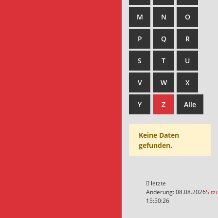
M
N
O
P
Q
R
S
T
U
V
W
X
Y
Z
Alle
Keine Daten
gefunden.
letzte
Änderung: 08.08.2026
Sitz
15:50:26