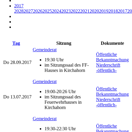
2017
2028
2027
2026
2025
2024
2023
2022
2021
2020
2019
2018
2017
20
Tag
Sitzung
Dokumente
Gemeinderat
Öffentliche
19:30 Uhr
Bekanntmachung
Do
28.09.2017
im Sitzungssaal des FF-
Niederschrift
Hauses in Kirchahorn
-öffentlich-
Gemeinderat
Öffentliche
19:00-20:26 Uhr
Bekanntmachung
Do
13.07.2017
im Sitzungssaal des
Niederschrift
Feuerwehrhauses in
-öffentlich-
Kirchahorn
Gemeinderat
Öffentliche
19:30-22:30 Uhr
Bekanntmachung