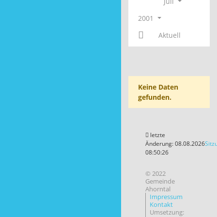
Juli
2001
Aktuell
Keine Daten
gefunden.
letzte
Änderung: 08.08.2026
Sitz
08:50:26
© 2022
Gemeinde
Ahorntal
Impressum
Kontakt
Umsetzung: