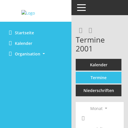
Toggle navigation
Rechercheaus
RSS-Feed
Startseite
Termine
Kalender
2001
Organisation
Kalender
Termine
Niederschriften
Monat