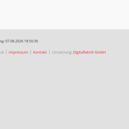
ng: 07.08.2026 18:50:30
al
Impressum
Kontakt
Umsetzung:
DigitalfabriX GmbH