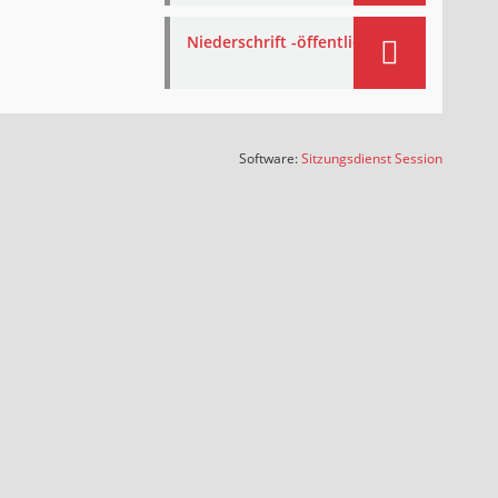
Niederschrift -öffentlich-
(Wird in
Software:
Sitzungsdienst
Session