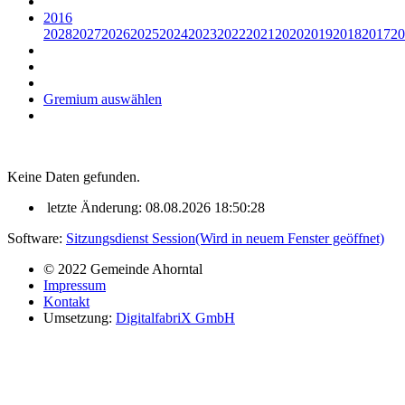
2016
2028
2027
2026
2025
2024
2023
2022
2021
2020
2019
2018
2017
20
Gremium auswählen
Keine Daten gefunden.
letzte Änderung: 08.08.2026 18:50:28
Software:
Sitzungsdienst
Session
(Wird in neuem Fenster geöffnet)
© 2022 Gemeinde Ahorntal
Impressum
Kontakt
Umsetzung:
DigitalfabriX GmbH