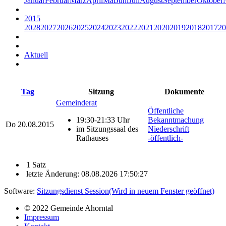
Januar
Februar
März
April
Mai
Juni
Juli
August
September
Oktober
2015
2028
2027
2026
2025
2024
2023
2022
2021
2020
2019
2018
2017
20
Aktuell
Tag
Sitzung
Dokumente
Gemeinderat
Öffentliche
19:30-21:33 Uhr
Bekanntmachung
Do
20.08.2015
im Sitzungssaal des
Niederschrift
Rathauses
-öffentlich-
1 Satz
letzte Änderung: 08.08.2026 17:50:27
Software:
Sitzungsdienst
Session
(Wird in neuem Fenster geöffnet)
© 2022 Gemeinde Ahorntal
Impressum