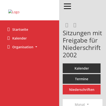
Toggle navigation
Rechercheaus
RSS-Feed
Startseite
Sitzungen mit
Kalender
Freigabe für
Niederschrift
Organisation
2002
Kalender
Termine
Niederschriften
Monat