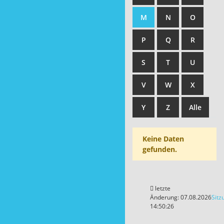
M
N
O
P
Q
R
S
T
U
V
W
X
Y
Z
Alle
Keine Daten
gefunden.
letzte
Änderung: 07.08.2026
Sitz
14:50:26