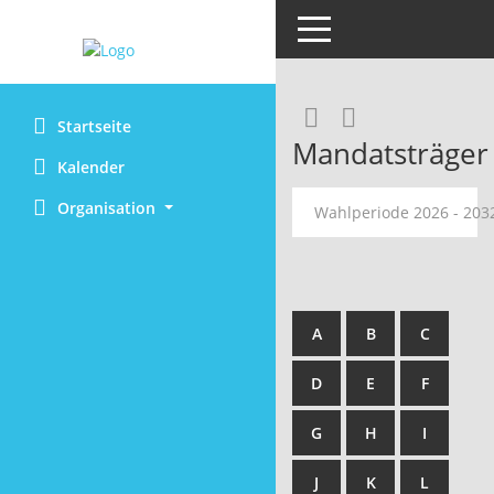
Toggle navigation
Rechercheaus
RSS-Feed
Startseite
Mandatsträger
Kalender
Organisation
Wahlperiode 2026 - 20
A
B
C
D
E
F
G
H
I
J
K
L