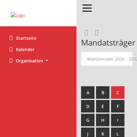
Toggle navigation
Rechercheaus
RSS-Feed
Startseite
Mandatsträger
Kalender
Wahlperiode 2026 - 20
Organisation
A
B
C
D
E
F
G
H
I
J
K
L