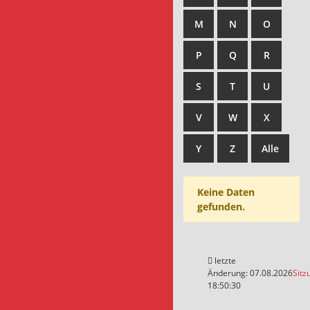
M
N
O
P
Q
R
S
T
U
V
W
X
Y
Z
Alle
Keine Daten
gefunden.
letzte
Änderung: 07.08.2026
Sitz
18:50:30