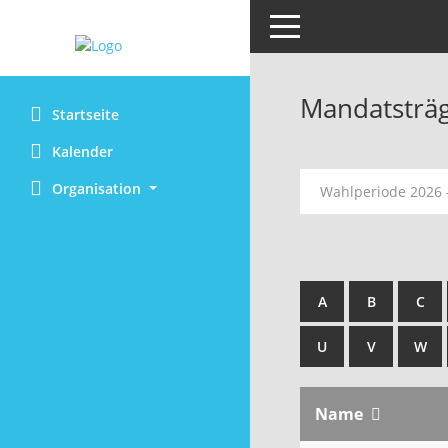
Toggle navigation
Mandatsträ
Startseite
Kalender
Organisation
Wahlperiode 2026 
A
B
C
U
V
W
Name