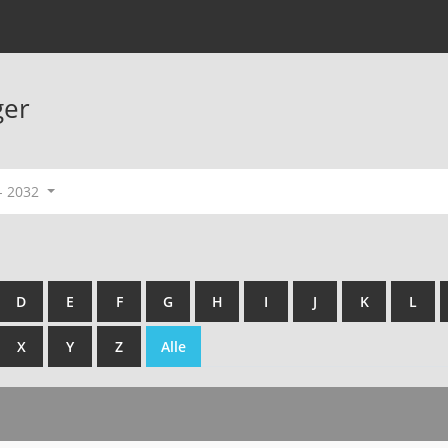
ger
- 2032
D
E
F
G
H
I
J
K
L
X
Y
Z
Alle