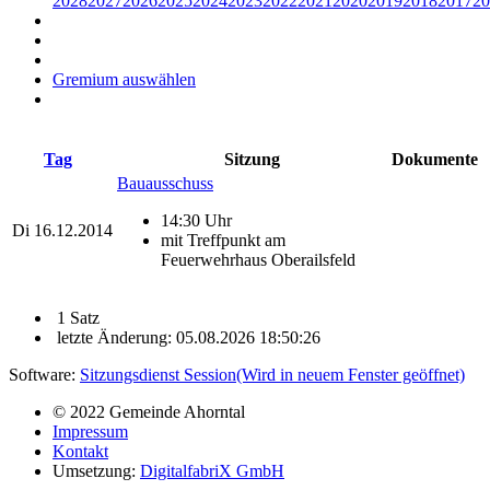
2028
2027
2026
2025
2024
2023
2022
2021
2020
2019
2018
2017
20
Gremium auswählen
Tag
Sitzung
Dokumente
Bauausschuss
14:30 Uhr
Di
16.12.2014
mit Treffpunkt am
Feuerwehrhaus Oberailsfeld
1 Satz
letzte Änderung: 05.08.2026 18:50:26
Software:
Sitzungsdienst
Session
(Wird in neuem Fenster geöffnet)
© 2022 Gemeinde Ahorntal
Impressum
Kontakt
Umsetzung:
DigitalfabriX GmbH