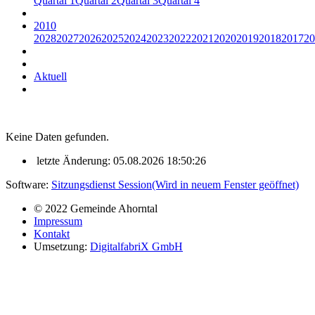
Quartal 1
Quartal 2
Quartal 3
Quartal 4
2010
2028
2027
2026
2025
2024
2023
2022
2021
2020
2019
2018
2017
20
Aktuell
Keine Daten gefunden.
letzte Änderung: 05.08.2026 18:50:26
Software:
Sitzungsdienst
Session
(Wird in neuem Fenster geöffnet)
© 2022 Gemeinde Ahorntal
Impressum
Kontakt
Umsetzung:
DigitalfabriX GmbH