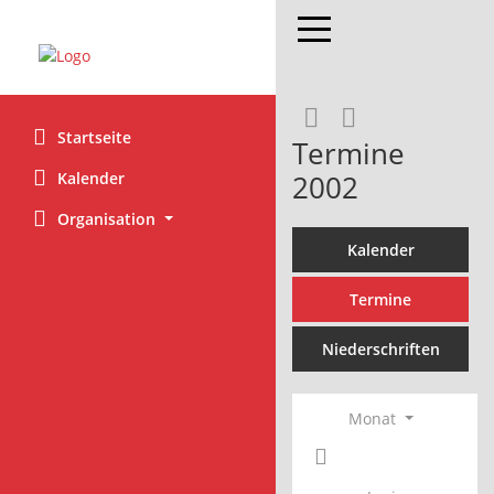
Toggle navigation
Rechercheaus
RSS-Feed
Startseite
Termine
Kalender
2002
Organisation
Kalender
Termine
Niederschriften
Monat