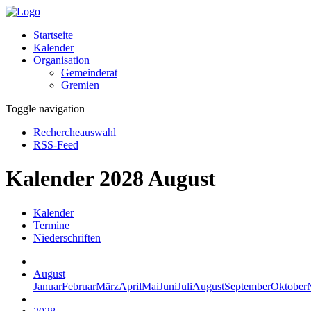
Startseite
Kalender
Organisation
Gemeinderat
Gremien
Toggle navigation
Rechercheauswahl
RSS-Feed
Kalender 2028 August
Kalender
Termine
Niederschriften
August
Januar
Februar
März
April
Mai
Juni
Juli
August
September
Oktober