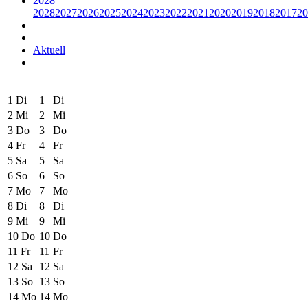
2028
2028
2027
2026
2025
2024
2023
2022
2021
2020
2019
2018
2017
20
Aktuell
1
Di
1
Di
2
Mi
2
Mi
3
Do
3
Do
4
Fr
4
Fr
5
Sa
5
Sa
6
So
6
So
7
Mo
7
Mo
8
Di
8
Di
9
Mi
9
Mi
10
Do
10
Do
11
Fr
11
Fr
12
Sa
12
Sa
13
So
13
So
14
Mo
14
Mo