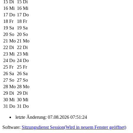
15
Di
15
Di
16
Mi
16
Mi
17
Do
17
Do
18
Fr
18
Fr
19
Sa
19
Sa
20
So
20
So
21
Mo
21
Mo
22
Di
22
Di
23
Mi
23
Mi
24
Do
24
Do
25
Fr
25
Fr
26
Sa
26
Sa
27
So
27
So
28
Mo
28
Mo
29
Di
29
Di
30
Mi
30
Mi
31
Do
31
Do
letzte Änderung: 07.08.2026 07:51:24
Software:
Sitzungsdienst
Session
(Wird in neuem Fenster geöffnet)