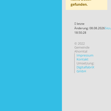
gefunden.
letzte
Änderung: 08.08.2026
Sitz
18:50:28
© 2022
Gemeinde
Ahorntal
Impressum
Kontakt
Umsetzung:
DigitalfabriX
GmbH