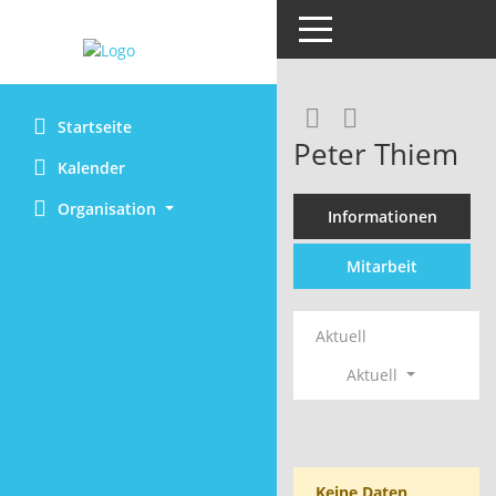
Toggle navigation
Rechercheaus
RSS-Feed
Startseite
Peter Thiem
Kalender
Organisation
Informationen
Mitarbeit
Aktuell
Aktuell
Keine Daten