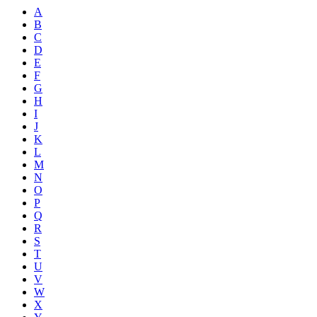
A
B
C
D
E
F
G
H
I
J
K
L
M
N
O
P
Q
R
S
T
U
V
W
X