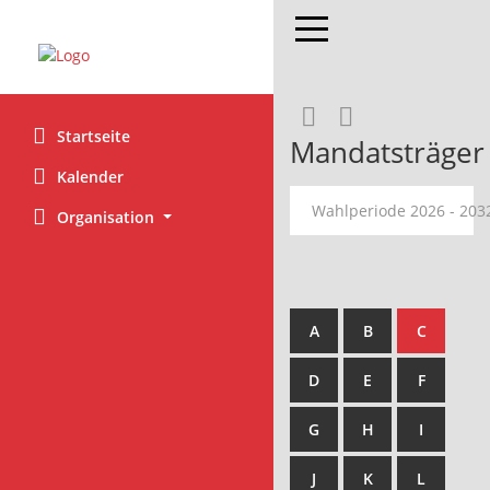
Toggle navigation
Rechercheaus
RSS-Feed
Startseite
Mandatsträger
Kalender
Wahlperiode 2026 - 20
Organisation
A
B
C
D
E
F
G
H
I
J
K
L