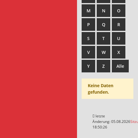
M
N
O
P
Q
R
S
T
U
V
W
X
Y
Z
Alle
Keine Daten
gefunden.
letzte
Änderung: 05.08.2026
Sitz
18:50:26